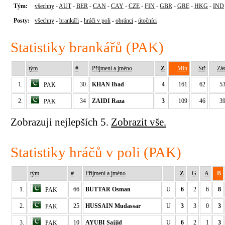
Tým:
všechny
-
AUT
-
BER
-
CAN
-
CAY
-
CZE
-
FIN
-
GBR
-
GRE
-
HKG
-
IND
Posty:
všechny
-
brankáři
-
hráči v poli
-
obránci
-
útočníci
Statistiky brankářů (PAK)
tým
#
Příjmení a jméno
Z
Min
Stř
Zá
1.
30
KHAN Ibad
4
161
62
5
PAK
2.
34
ZAIDI Raza
3
109
46
3
PAK
Zobrazuji nejlepších 5.
Zobrazit vše.
Statistiky hráčů v poli (PAK)
tým
#
Příjmení a jméno
Z
G
A
B
1.
66
BUTTAR Osman
U
6
2
6
8
PAK
2.
25
HUSSAIN Mudassar
U
3
3
0
3
PAK
3.
10
AYUBI Sajjid
U
6
2
1
3
PAK