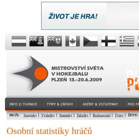
MUŽI:
Soupisky
Výsledky
Statistiky
Tabulky
Rozlosování
Týmy
ŽENY:
Osobní statistiky hráčů