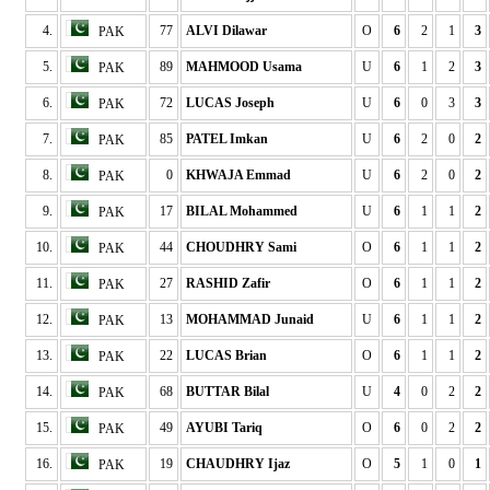
4.
77
ALVI Dilawar
O
6
2
1
3
PAK
5.
89
MAHMOOD Usama
U
6
1
2
3
PAK
6.
72
LUCAS Joseph
U
6
0
3
3
PAK
7.
85
PATEL Imkan
U
6
2
0
2
PAK
8.
0
KHWAJA Emmad
U
6
2
0
2
PAK
9.
17
BILAL Mohammed
U
6
1
1
2
PAK
10.
44
CHOUDHRY Sami
O
6
1
1
2
PAK
11.
27
RASHID Zafir
O
6
1
1
2
PAK
12.
13
MOHAMMAD Junaid
U
6
1
1
2
PAK
13.
22
LUCAS Brian
O
6
1
1
2
PAK
14.
68
BUTTAR Bilal
U
4
0
2
2
PAK
15.
49
AYUBI Tariq
O
6
0
2
2
PAK
16.
19
CHAUDHRY Ijaz
O
5
1
0
1
PAK