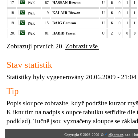
17.
87
HASSAN Rizwan
U
6
0
1
1
PAK
18.
9
KALAIR Rizwan
U
6
0
1
1
PAK
19.
15
BAIG Camran
U
6
0
1
1
PAK
20.
81
HABIB Yasser
U
2
0
0
0
PAK
Zobrazuji prvních 20.
Zobrazit vše.
Stav statistik
Statistiky byly vygenerovány 20.06.2009 - 21:04
Tip
Popis sloupce zobrazíte, když podržíte kurzor my
Kliknutím na nadpis sloupce tabulku setřídíte dle 
podklad). Tučně jsou vyznačeny sloupce se základn
Copyright © 2008-2009 &
eSports.cz
, s.r.o. | 