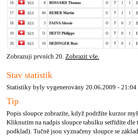
16.
8
BOSSARD Thomas
O
7
1
1
2
SUI
17.
66
REBER Martin
U
7
1
1
2
SUI
18.
3
FAINA Alessio
O
7
0
2
2
SUI
19.
51
HEFTI Philippe
O
7
0
1
1
SUI
20.
10
HEDINGER Beat
O
7
0
1
1
SUI
Zobrazuji prvních 20.
Zobrazit vše.
Stav statistik
Statistiky byly vygenerovány 20.06.2009 - 21:04
Tip
Popis sloupce zobrazíte, když podržíte kurzor my
Kliknutím na nadpis sloupce tabulku setřídíte dle 
podklad). Tučně jsou vyznačeny sloupce se základn