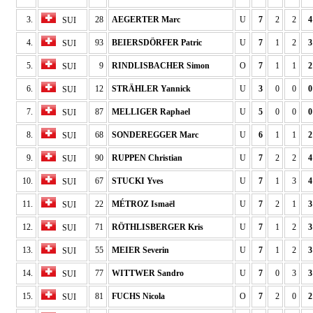
3.
28
AEGERTER Marc
U
7
2
2
4
SUI
4.
93
BEIERSDÖRFER Patric
U
7
1
2
3
SUI
5.
9
RINDLISBACHER Simon
O
7
1
1
2
SUI
6.
12
STRÄHLER Yannick
U
3
0
0
0
SUI
7.
87
MELLIGER Raphael
U
5
0
0
0
SUI
8.
68
SONDEREGGER Marc
U
6
1
1
2
SUI
9.
90
RUPPEN Christian
U
7
2
2
4
SUI
10.
67
STUCKI Yves
U
7
1
3
4
SUI
11.
22
MÉTROZ Ismaël
U
7
2
1
3
SUI
12.
71
RÖTHLISBERGER Kris
U
7
1
2
3
SUI
13.
55
MEIER Severin
U
7
1
2
3
SUI
14.
77
WITTWER Sandro
U
7
0
3
3
SUI
15.
81
FUCHS Nicola
O
7
2
0
2
SUI