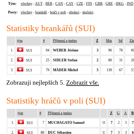
Tým:
všechny
-
AUT
-
BER
-
CAN
-
CAY
-
CZE
-
FIN
-
GBR
-
GRE
-
HKG
-
IND
Posty:
všechny
-
brankáři
-
hráči v poli
-
obránci
-
útočníci
Statistiky brankářů (SUI)
tým
#
Příjmení a jméno
Z
Min
Stř
Zá
1.
94
WEBER Jérôme
3
96
78
6
SUI
2.
25
SIDLER Stefan
2
80
31
2
SUI
3.
79
MÄDER Michel
5
139
67
5
SUI
Zobrazuji nejlepších 5.
Zobrazit vše.
Statistiky hráčů v poli (SUI)
tým
#
Příjmení a jméno
Z
G
A
B
1.
7
MUCHAGATO Samuel
O
7
2
5
7
SUI
2.
80
DUC Sébastien
U
7
3
3
6
SUI