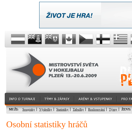
MUŽI:
Soupisky
Výsledky
Statistiky
Tabulky
Rozlosování
Týmy
ŽENY:
Osobní statistiky hráčů