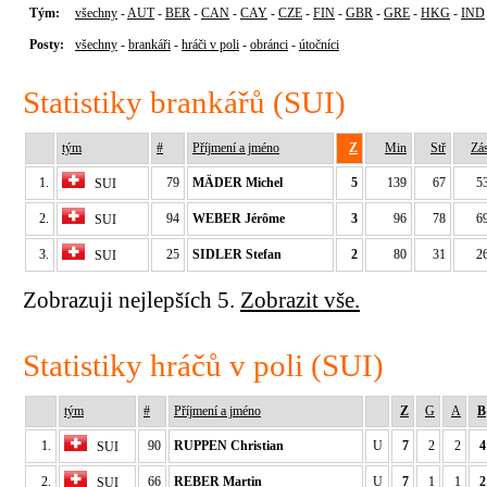
Tým:
všechny
-
AUT
-
BER
-
CAN
-
CAY
-
CZE
-
FIN
-
GBR
-
GRE
-
HKG
-
IND
Posty:
všechny
-
brankáři
-
hráči v poli
-
obránci
-
útočníci
Statistiky brankářů (SUI)
tým
#
Příjmení a jméno
Z
Min
Stř
Zá
1.
79
MÄDER Michel
5
139
67
5
SUI
2.
94
WEBER Jérôme
3
96
78
6
SUI
3.
25
SIDLER Stefan
2
80
31
2
SUI
Zobrazuji nejlepších 5.
Zobrazit vše.
Statistiky hráčů v poli (SUI)
tým
#
Příjmení a jméno
Z
G
A
B
1.
90
RUPPEN Christian
U
7
2
2
4
SUI
2.
66
REBER Martin
U
7
1
1
2
SUI