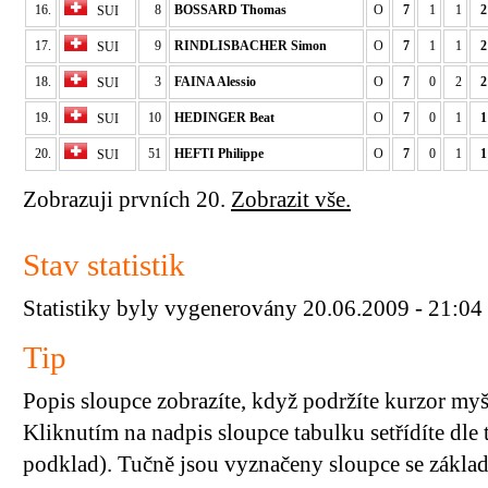
16.
8
BOSSARD Thomas
O
7
1
1
2
SUI
17.
9
RINDLISBACHER Simon
O
7
1
1
2
SUI
18.
3
FAINA Alessio
O
7
0
2
2
SUI
19.
10
HEDINGER Beat
O
7
0
1
1
SUI
20.
51
HEFTI Philippe
O
7
0
1
1
SUI
Zobrazuji prvních 20.
Zobrazit vše.
Stav statistik
Statistiky byly vygenerovány 20.06.2009 - 21:04
Tip
Popis sloupce zobrazíte, když podržíte kurzor my
Kliknutím na nadpis sloupce tabulku setřídíte dle 
podklad). Tučně jsou vyznačeny sloupce se základn