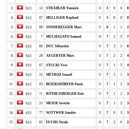
3.
12
STRÄHLER Yannick
U
3
0
0
0
SUI
4.
87
MELLIGER Raphael
U
5
0
0
0
SUI
5.
68
SONDEREGGER Marc
U
6
1
1
2
SUI
6.
7
MUCHAGATO Samuel
O
7
2
5
7
SUI
7.
80
DUC Sébastien
U
7
3
3
6
SUI
8.
28
AEGERTER Marc
U
7
2
2
4
SUI
9.
67
STUCKI Yves
U
7
1
3
4
SUI
10.
22
MÉTROZ Ismaël
U
7
2
1
3
SUI
11.
93
BEIERSDÖRFER Patric
U
7
1
2
3
SUI
12.
71
RÖTHLISBERGER Kris
U
7
1
2
3
SUI
13.
55
MEIER Severin
U
7
1
2
3
SUI
14.
77
WITTWER Sandro
U
7
0
3
3
SUI
15.
81
FUCHS Nicola
O
7
2
0
2
SUI