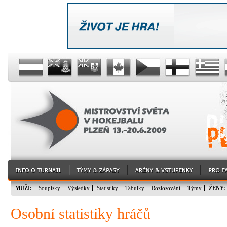
MUŽI:
Soupisky
Výsledky
Statistiky
Tabulky
Rozlosování
Týmy
ŽENY:
Osobní statistiky hráčů