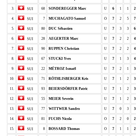
3.
68
SONDEREGGER Marc
U
6
1
1
2
SUI
4.
7
MUCHAGATO Samuel
O
7
2
5
7
SUI
5.
80
DUC Sébastien
U
7
3
3
6
SUI
6.
28
AEGERTER Marc
U
7
2
2
4
SUI
7.
90
RUPPEN Christian
U
7
2
2
4
SUI
8.
67
STUCKI Yves
U
7
1
3
4
SUI
9.
22
MÉTROZ Ismaël
U
7
2
1
3
SUI
10.
71
RÖTHLISBERGER Kris
U
7
1
2
3
SUI
11.
93
BEIERSDÖRFER Patric
U
7
1
2
3
SUI
12.
55
MEIER Severin
U
7
1
2
3
SUI
13.
77
WITTWER Sandro
U
7
0
3
3
SUI
14.
81
FUCHS Nicola
O
7
2
0
2
SUI
15.
8
BOSSARD Thomas
O
7
1
1
2
SUI