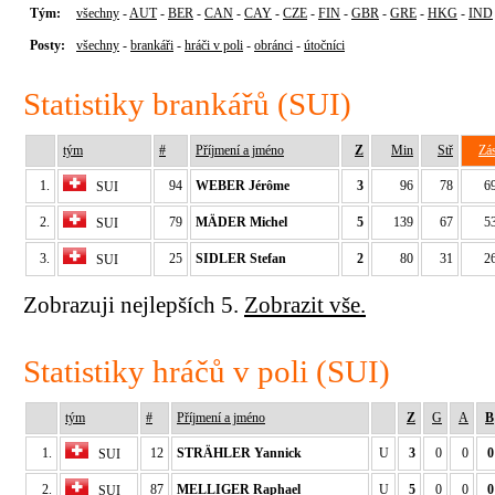
Tým:
všechny
-
AUT
-
BER
-
CAN
-
CAY
-
CZE
-
FIN
-
GBR
-
GRE
-
HKG
-
IND
Posty:
všechny
-
brankáři
-
hráči v poli
-
obránci
-
útočníci
Statistiky brankářů (SUI)
tým
#
Příjmení a jméno
Z
Min
Stř
Zá
1.
94
WEBER Jérôme
3
96
78
6
SUI
2.
79
MÄDER Michel
5
139
67
5
SUI
3.
25
SIDLER Stefan
2
80
31
2
SUI
Zobrazuji nejlepších 5.
Zobrazit vše.
Statistiky hráčů v poli (SUI)
tým
#
Příjmení a jméno
Z
G
A
B
1.
12
STRÄHLER Yannick
U
3
0
0
0
SUI
2.
87
MELLIGER Raphael
U
5
0
0
0
SUI