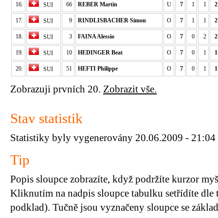
16.
66
REBER Martin
U
7
1
1
2
SUI
17.
9
RINDLISBACHER Simon
O
7
1
1
2
SUI
18.
3
FAINA Alessio
O
7
0
2
2
SUI
19.
10
HEDINGER Beat
O
7
0
1
1
SUI
20.
51
HEFTI Philippe
O
7
0
1
1
SUI
Zobrazuji prvních 20.
Zobrazit vše.
Stav statistik
Statistiky byly vygenerovány 20.06.2009 - 21:04
Tip
Popis sloupce zobrazíte, když podržíte kurzor my
Kliknutím na nadpis sloupce tabulku setřídíte dle 
podklad). Tučně jsou vyznačeny sloupce se základn