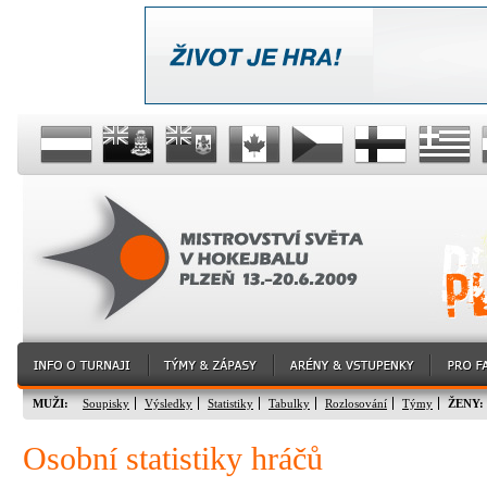
MUŽI:
Soupisky
Výsledky
Statistiky
Tabulky
Rozlosování
Týmy
ŽENY:
Osobní statistiky hráčů