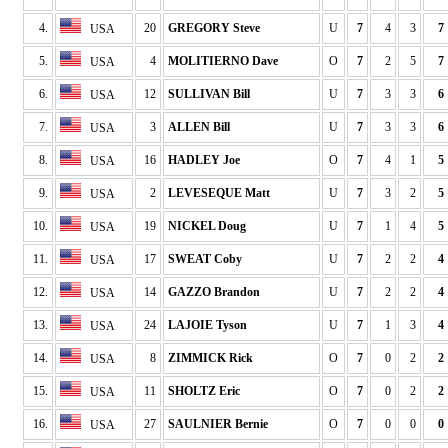
4.
20
GREGORY Steve
U
7
4
3
7
USA
5.
4
MOLITIERNO Dave
O
7
2
5
7
USA
6.
12
SULLIVAN Bill
U
7
3
3
6
USA
7.
3
ALLEN Bill
U
7
3
3
6
USA
8.
16
HADLEY Joe
O
7
4
1
5
USA
9.
2
LEVESEQUE Matt
U
7
3
2
5
USA
10.
19
NICKEL Doug
U
7
1
4
5
USA
11.
17
SWEAT Coby
U
7
2
2
4
USA
12.
14
GAZZO Brandon
U
7
2
2
4
USA
13.
24
LAJOIE Tyson
U
7
1
3
4
USA
14.
8
ZIMMICK Rick
O
7
0
2
2
USA
15.
11
SHOLTZ Eric
O
7
0
2
2
USA
16.
27
SAULNIER Bernie
O
7
0
0
0
USA