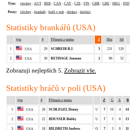
Tým:
všechny
-
AUT
-
BER
-
CAN
-
CAY
-
CZE
-
FIN
-
GBR
-
GRE
-
HKG
-
IND
Posty:
všechny
-
brankáři
-
hráči v poli
-
obránci
-
útočníci
Statistiky brankářů (USA)
tým
#
Příjmení a jméno
Z
Min
Stř
1.
29
SCHREIB B.J.
5
231
120
USA
2.
30
RETHAGE Jonatan
2
90
32
USA
Zobrazuji nejlepších 5.
Zobrazit vše.
Statistiky hráčů v poli (USA)
tým
#
Příjmení a jméno
Z
G
A
B
1.
28
SCHLEGEL Denny
U
7
10
4
14
USA
2.
22
HOUSSER Bobby
U
7
5
8
13
USA
3.
18
HILDRETH Andrew
O
7
3
8
11
USA