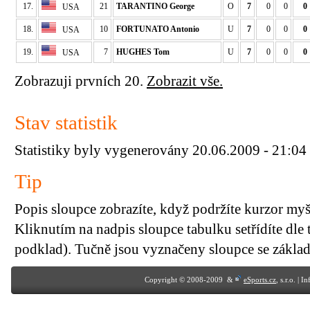
17.
21
TARANTINO George
O
7
0
0
0
USA
18.
10
FORTUNATO Antonio
U
7
0
0
0
USA
19.
7
HUGHES Tom
U
7
0
0
0
USA
Zobrazuji prvních 20.
Zobrazit vše.
Stav statistik
Statistiky byly vygenerovány 20.06.2009 - 21:04
Tip
Popis sloupce zobrazíte, když podržíte kurzor my
Kliknutím na nadpis sloupce tabulku setřídíte dle 
podklad). Tučně jsou vyznačeny sloupce se základn
Copyright © 2008-2009 &
eSports.cz
, s.r.o. | 