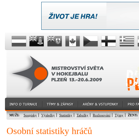
MUŽI:
Soupisky
Výsledky
Statistiky
Tabulky
Rozlosování
Týmy
ŽENY:
Osobní statistiky hráčů