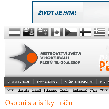
MUŽI:
Soupisky
Výsledky
Statistiky
Tabulky
Rozlosování
Týmy
ŽENY:
Osobní statistiky hráčů