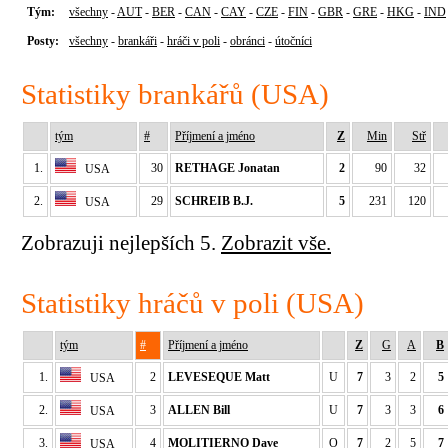
Tým:
všechny
-
AUT
-
BER
-
CAN
-
CAY
-
CZE
-
FIN
-
GBR
-
GRE
-
HKG
-
IND
Posty:
všechny
-
brankáři
-
hráči v poli
-
obránci
-
útočníci
Statistiky brankářů (USA)
tým
#
Příjmení a jméno
Z
Min
Stř
1.
30
RETHAGE Jonatan
2
90
32
USA
2.
29
SCHREIB B.J.
5
231
120
USA
Zobrazuji nejlepších 5.
Zobrazit vše.
Statistiky hráčů v poli (USA)
tým
#
Příjmení a jméno
Z
G
A
B
1.
2
LEVESEQUE Matt
U
7
3
2
5
USA
2.
3
ALLEN Bill
U
7
3
3
6
USA
3.
4
MOLITIERNO Dave
O
7
2
5
7
USA