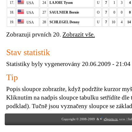
17.
24
LAJOIE Tyson
U
7
1
3
4
USA
18.
27
SAULNIER Bernie
O
7
0
0
0
USA
19.
28
SCHLEGEL Denny
U
7
10
4
14
USA
Zobrazuji prvních 20.
Zobrazit vše.
Stav statistik
Statistiky byly vygenerovány 20.06.2009 - 21:04
Tip
Popis sloupce zobrazíte, když podržíte kurzor my
Kliknutím na nadpis sloupce tabulku setřídíte dle 
podklad). Tučně jsou vyznačeny sloupce se základn
Copyright © 2008-2009 &
eSports.cz
, s.r.o. | 