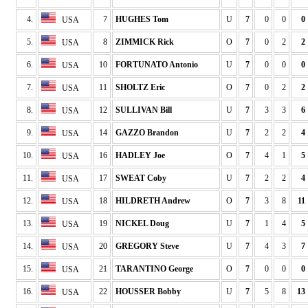
4.
7
HUGHES Tom
U
7
0
0
0
USA
5.
8
ZIMMICK Rick
O
7
0
2
2
USA
6.
10
FORTUNATO Antonio
U
7
0
0
0
USA
7.
11
SHOLTZ Eric
O
7
0
2
2
USA
8.
12
SULLIVAN Bill
U
7
3
3
6
USA
9.
14
GAZZO Brandon
U
7
2
2
4
USA
10.
16
HADLEY Joe
O
7
4
1
5
USA
11.
17
SWEAT Coby
U
7
2
2
4
USA
12.
18
HILDRETH Andrew
O
7
3
8
11
USA
13.
19
NICKEL Doug
U
7
1
4
5
USA
14.
20
GREGORY Steve
U
7
4
3
7
USA
15.
21
TARANTINO George
O
7
0
0
0
USA
16.
22
HOUSSER Bobby
U
7
5
8
13
USA