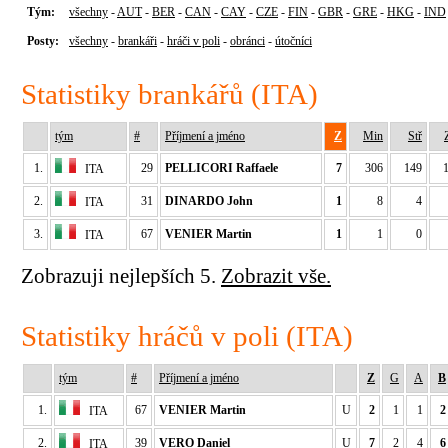
Tým:
všechny
-
AUT
-
BER
-
CAN
-
CAY
-
CZE
-
FIN
-
GBR
-
GRE
-
HKG
-
IND
Posty:
všechny
-
brankáři
-
hráči v poli
-
obránci
-
útočníci
Statistiky brankářů (ITA)
tým
#
Příjmení a jméno
Z
Min
Stř
1.
29
PELLICORI Raffaele
7
306
149
ITA
2.
31
DINARDO John
1
8
4
ITA
3.
67
VENIER Martin
1
1
0
ITA
Zobrazuji nejlepších 5.
Zobrazit vše.
Statistiky hráčů v poli (ITA)
tým
#
Příjmení a jméno
Z
G
A
B
1.
67
VENIER Martin
U
2
1
1
2
ITA
2.
39
VERO Daniel
U
7
2
4
6
ITA