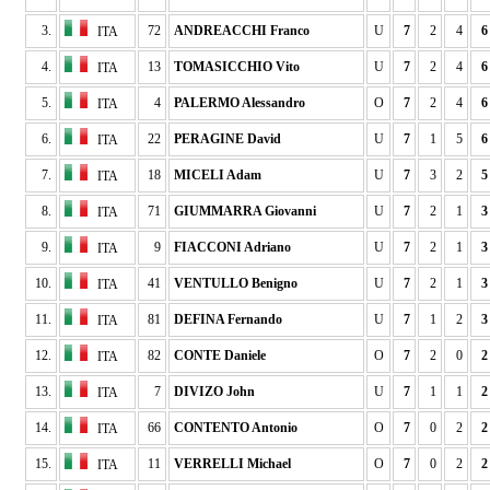
3.
72
ANDREACCHI Franco
U
7
2
4
6
ITA
4.
13
TOMASICCHIO Vito
U
7
2
4
6
ITA
5.
4
PALERMO Alessandro
O
7
2
4
6
ITA
6.
22
PERAGINE David
U
7
1
5
6
ITA
7.
18
MICELI Adam
U
7
3
2
5
ITA
8.
71
GIUMMARRA Giovanni
U
7
2
1
3
ITA
9.
9
FIACCONI Adriano
U
7
2
1
3
ITA
10.
41
VENTULLO Benigno
U
7
2
1
3
ITA
11.
81
DEFINA Fernando
U
7
1
2
3
ITA
12.
82
CONTE Daniele
O
7
2
0
2
ITA
13.
7
DIVIZO John
U
7
1
1
2
ITA
14.
66
CONTENTO Antonio
O
7
0
2
2
ITA
15.
11
VERRELLI Michael
O
7
0
2
2
ITA