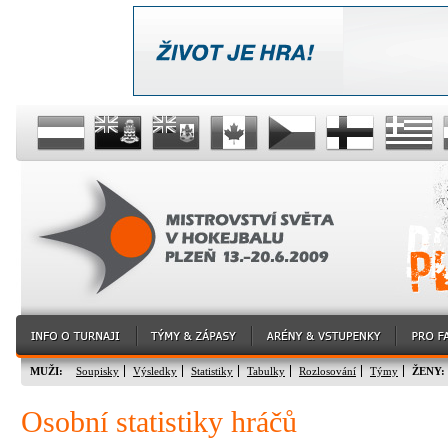
MUŽI:
Soupisky
Výsledky
Statistiky
Tabulky
Rozlosování
Týmy
ŽENY:
Osobní statistiky hráčů