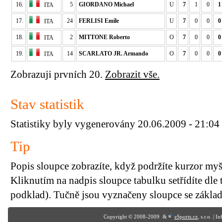
16.
5
GIORDANO Michael
U
7
1
0
1
ITA
17.
24
FERLISI Emile
U
7
0
0
0
ITA
18.
2
MITTONE Roberto
O
7
0
0
0
ITA
19.
14
SCARLATO JR. Armando
O
7
0
0
0
ITA
Zobrazuji prvních 20.
Zobrazit vše.
Stav statistik
Statistiky byly vygenerovány 20.06.2009 - 21:04
Tip
Popis sloupce zobrazíte, když podržíte kurzor my
Kliknutím na nadpis sloupce tabulku setřídíte dle 
podklad). Tučně jsou vyznačeny sloupce se základn
Copyright © 2008-2009 &
eSports.cz
, s.r.o. | 