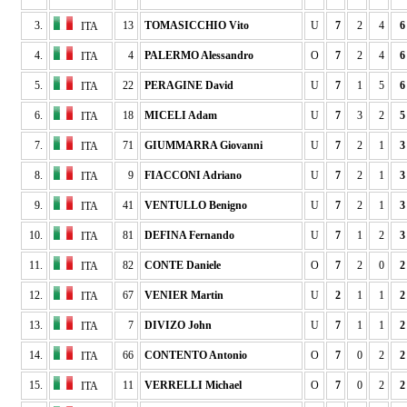
3.
13
TOMASICCHIO Vito
U
7
2
4
6
ITA
4.
4
PALERMO Alessandro
O
7
2
4
6
ITA
5.
22
PERAGINE David
U
7
1
5
6
ITA
6.
18
MICELI Adam
U
7
3
2
5
ITA
7.
71
GIUMMARRA Giovanni
U
7
2
1
3
ITA
8.
9
FIACCONI Adriano
U
7
2
1
3
ITA
9.
41
VENTULLO Benigno
U
7
2
1
3
ITA
10.
81
DEFINA Fernando
U
7
1
2
3
ITA
11.
82
CONTE Daniele
O
7
2
0
2
ITA
12.
67
VENIER Martin
U
2
1
1
2
ITA
13.
7
DIVIZO John
U
7
1
1
2
ITA
14.
66
CONTENTO Antonio
O
7
0
2
2
ITA
15.
11
VERRELLI Michael
O
7
0
2
2
ITA