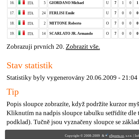
16.
5
GIORDANO Michael
U
7
1
0
1
ITA
17.
24
FERLISI Emile
U
7
0
0
0
ITA
18.
2
MITTONE Roberto
O
7
0
0
0
ITA
19.
14
SCARLATO JR. Armando
O
7
0
0
0
ITA
Zobrazuji prvních 20.
Zobrazit vše.
Stav statistik
Statistiky byly vygenerovány 20.06.2009 - 21:04
Tip
Popis sloupce zobrazíte, když podržíte kurzor my
Kliknutím na nadpis sloupce tabulku setřídíte dle 
podklad). Tučně jsou vyznačeny sloupce se základn
Copyright © 2008-2009 &
eSports.cz
, s.r.o. | 