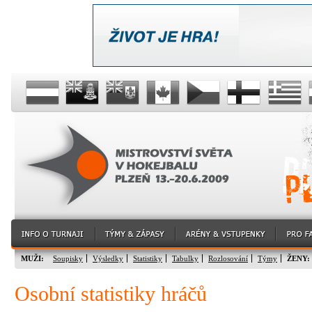
MUŽI:
Soupisky
Výsledky
Statistiky
Tabulky
Rozlosování
Týmy
ŽENY:
Osobní statistiky hráčů