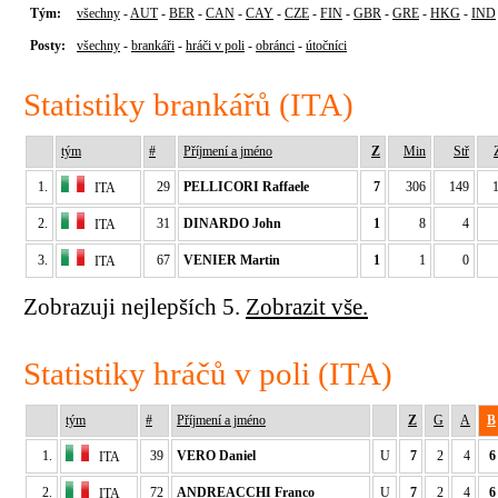
Tým:
všechny
-
AUT
-
BER
-
CAN
-
CAY
-
CZE
-
FIN
-
GBR
-
GRE
-
HKG
-
IND
Posty:
všechny
-
brankáři
-
hráči v poli
-
obránci
-
útočníci
Statistiky brankářů (ITA)
tým
#
Příjmení a jméno
Z
Min
Stř
1.
29
PELLICORI Raffaele
7
306
149
ITA
2.
31
DINARDO John
1
8
4
ITA
3.
67
VENIER Martin
1
1
0
ITA
Zobrazuji nejlepších 5.
Zobrazit vše.
Statistiky hráčů v poli (ITA)
tým
#
Příjmení a jméno
Z
G
A
B
1.
39
VERO Daniel
U
7
2
4
6
ITA
2.
72
ANDREACCHI Franco
U
7
2
4
6
ITA