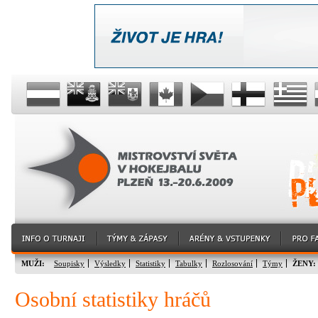
MUŽI:
Soupisky
Výsledky
Statistiky
Tabulky
Rozlosování
Týmy
ŽENY:
Osobní statistiky hráčů