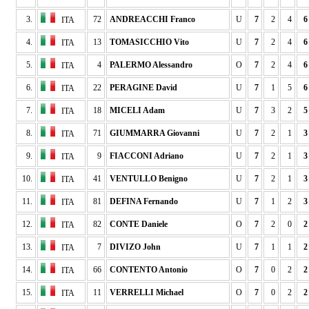
3.
72
ANDREACCHI Franco
U
7
2
4
6
ITA
4.
13
TOMASICCHIO Vito
U
7
2
4
6
ITA
5.
4
PALERMO Alessandro
O
7
2
4
6
ITA
6.
22
PERAGINE David
U
7
1
5
6
ITA
7.
18
MICELI Adam
U
7
3
2
5
ITA
8.
71
GIUMMARRA Giovanni
U
7
2
1
3
ITA
9.
9
FIACCONI Adriano
U
7
2
1
3
ITA
10.
41
VENTULLO Benigno
U
7
2
1
3
ITA
11.
81
DEFINA Fernando
U
7
1
2
3
ITA
12.
82
CONTE Daniele
O
7
2
0
2
ITA
13.
7
DIVIZO John
U
7
1
1
2
ITA
14.
66
CONTENTO Antonio
O
7
0
2
2
ITA
15.
11
VERRELLI Michael
O
7
0
2
2
ITA