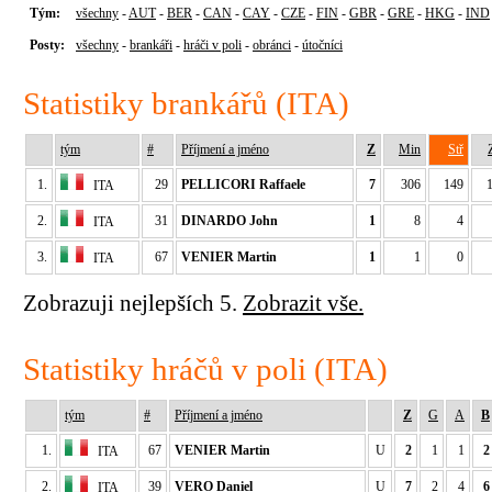
Tým:
všechny
-
AUT
-
BER
-
CAN
-
CAY
-
CZE
-
FIN
-
GBR
-
GRE
-
HKG
-
IND
Posty:
všechny
-
brankáři
-
hráči v poli
-
obránci
-
útočníci
Statistiky brankářů (ITA)
tým
#
Příjmení a jméno
Z
Min
Stř
1.
29
PELLICORI Raffaele
7
306
149
ITA
2.
31
DINARDO John
1
8
4
ITA
3.
67
VENIER Martin
1
1
0
ITA
Zobrazuji nejlepších 5.
Zobrazit vše.
Statistiky hráčů v poli (ITA)
tým
#
Příjmení a jméno
Z
G
A
B
1.
67
VENIER Martin
U
2
1
1
2
ITA
2.
39
VERO Daniel
U
7
2
4
6
ITA