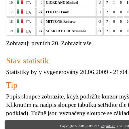
16.
5
GIORDANO Michael
U
7
1
0
1
ITA
17.
24
FERLISI Emile
U
7
0
0
0
ITA
18.
2
MITTONE Roberto
O
7
0
0
0
ITA
19.
14
SCARLATO JR. Armando
O
7
0
0
0
ITA
Zobrazuji prvních 20.
Zobrazit vše.
Stav statistik
Statistiky byly vygenerovány 20.06.2009 - 21:04
Tip
Popis sloupce zobrazíte, když podržíte kurzor my
Kliknutím na nadpis sloupce tabulku setřídíte dle 
podklad). Tučně jsou vyznačeny sloupce se základn
Copyright © 2008-2009 &
eSports.cz
, s.r.o. | 