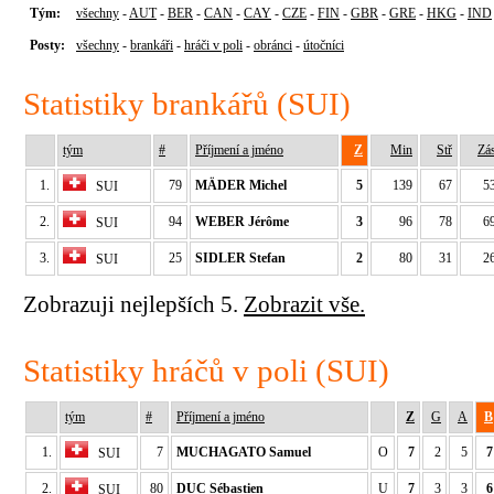
Tým:
všechny
-
AUT
-
BER
-
CAN
-
CAY
-
CZE
-
FIN
-
GBR
-
GRE
-
HKG
-
IND
Posty:
všechny
-
brankáři
-
hráči v poli
-
obránci
-
útočníci
Statistiky brankářů (SUI)
tým
#
Příjmení a jméno
Z
Min
Stř
Zá
1.
79
MÄDER Michel
5
139
67
5
SUI
2.
94
WEBER Jérôme
3
96
78
6
SUI
3.
25
SIDLER Stefan
2
80
31
2
SUI
Zobrazuji nejlepších 5.
Zobrazit vše.
Statistiky hráčů v poli (SUI)
tým
#
Příjmení a jméno
Z
G
A
B
1.
7
MUCHAGATO Samuel
O
7
2
5
7
SUI
2.
80
DUC Sébastien
U
7
3
3
6
SUI