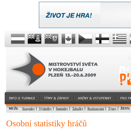
MUŽI:
Soupisky
Výsledky
Statistiky
Tabulky
Rozlosování
Týmy
ŽENY:
Osobní statistiky hráčů