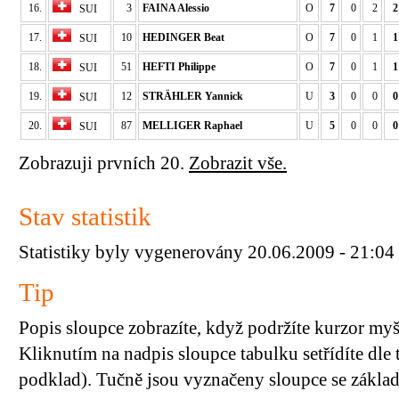
16.
3
FAINA Alessio
O
7
0
2
2
SUI
17.
10
HEDINGER Beat
O
7
0
1
1
SUI
18.
51
HEFTI Philippe
O
7
0
1
1
SUI
19.
12
STRÄHLER Yannick
U
3
0
0
0
SUI
20.
87
MELLIGER Raphael
U
5
0
0
0
SUI
Zobrazuji prvních 20.
Zobrazit vše.
Stav statistik
Statistiky byly vygenerovány 20.06.2009 - 21:04
Tip
Popis sloupce zobrazíte, když podržíte kurzor my
Kliknutím na nadpis sloupce tabulku setřídíte dle 
podklad). Tučně jsou vyznačeny sloupce se základn