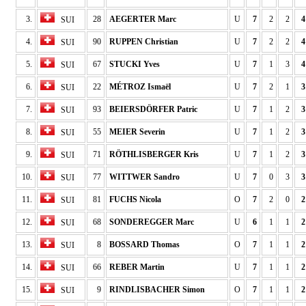
3.
28
AEGERTER Marc
U
7
2
2
4
SUI
4.
90
RUPPEN Christian
U
7
2
2
4
SUI
5.
67
STUCKI Yves
U
7
1
3
4
SUI
6.
22
MÉTROZ Ismaël
U
7
2
1
3
SUI
7.
93
BEIERSDÖRFER Patric
U
7
1
2
3
SUI
8.
55
MEIER Severin
U
7
1
2
3
SUI
9.
71
RÖTHLISBERGER Kris
U
7
1
2
3
SUI
10.
77
WITTWER Sandro
U
7
0
3
3
SUI
11.
81
FUCHS Nicola
O
7
2
0
2
SUI
12.
68
SONDEREGGER Marc
U
6
1
1
2
SUI
13.
8
BOSSARD Thomas
O
7
1
1
2
SUI
14.
66
REBER Martin
U
7
1
1
2
SUI
15.
9
RINDLISBACHER Simon
O
7
1
1
2
SUI